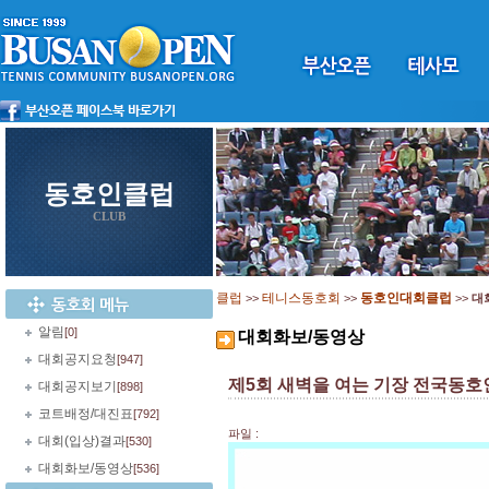
동호인클럽
CLUB
클럽
테니스동호회
동호인대회클럽
>>
>>
>>
대
알림
[0]
대회화보/동영상
대회공지요청
[947]
제5회 새벽을 여는 기장 전국동호
대회공지보기
[898]
코트배정/대진표
[792]
파일 :
대회(입상)결과
[530]
대회화보/동영상
[536]