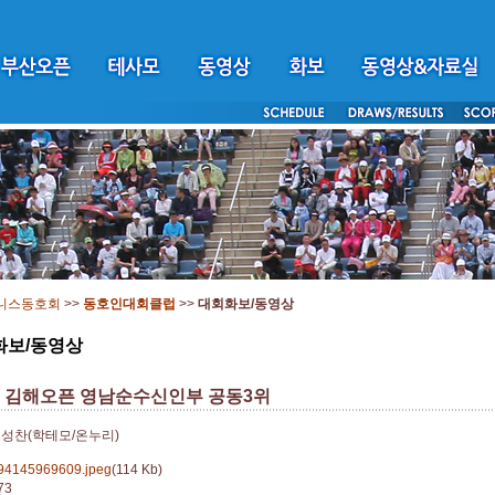
니스동호회
>>
동호인대회클럽
>>
대회화보/동영상
화보/동영상
회 김해오픈 영남순수신인부 공동3위
성찬(학테모/온누리)
94145969609.jpeg
(114 Kb)
73