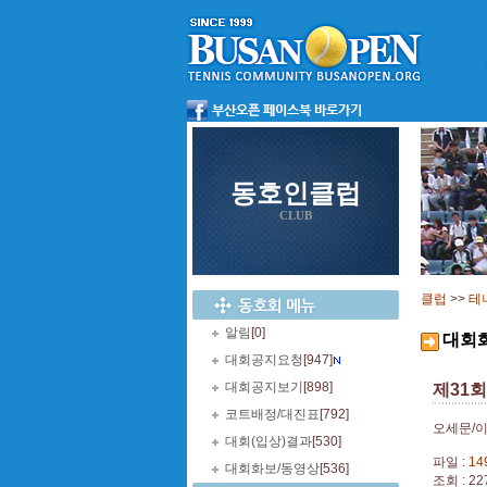
동호인클럽
CLUB
클럽
>>
테
알림
[0]
대회
대회공지요청
[947]
대회공지보기
[898]
제31
코트배정/대진표
[792]
오세문/이
대회(입상)결과
[530]
파일 :
14
대회화보/동영상
[536]
조회 : 22