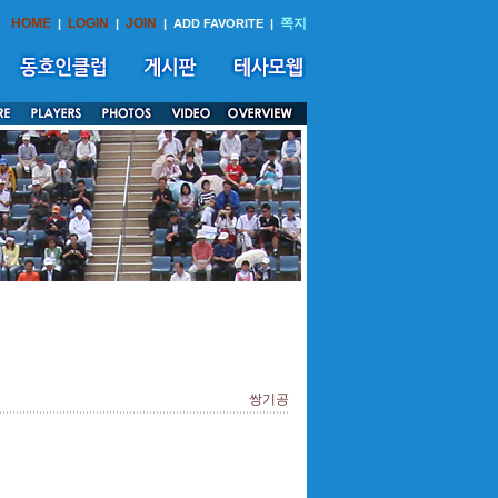
HOME
LOGIN
JOIN
쪽지
|
|
|
ADD FAVORITE
|
쌍기공