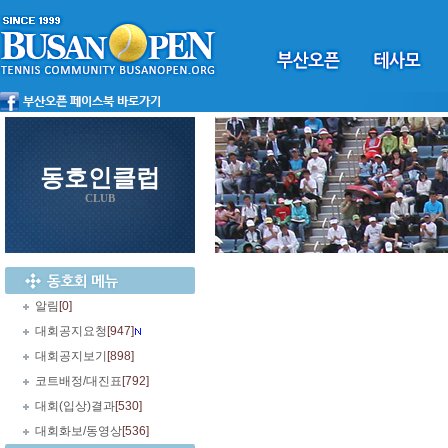
동호인클럽
CLUB
알림
[0]
대회공지요청
[947]
대회공지보기
[898]
코트배정/대진표
[792]
대회(입상)결과
[530]
대회화보/동영상
[536]