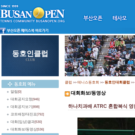
동호인클럽
CLUB
클럽
테니스동호회
동호인대회클럽
>>
>>
>
알림
[0]
대회화보/동영상
대회공지요청
[946]
하나치과배 ATRC 혼합복식 
대회공지보기
[898]
코트배정/대진표
[792]
대회(입상)결과
[530]
대회화보/동영상
[536]