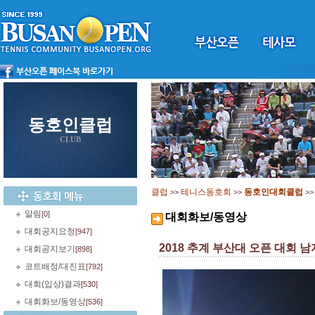
동호인클럽
CLUB
클럽
테니스동호회
동호인대회클럽
>>
>>
>
알림
[0]
대회화보/동영상
대회공지요청
[947]
2018 추계 부산대 오픈 대회 
대회공지보기
[898]
코트배정/대진표
[792]
대회(입상)결과
[530]
대회화보/동영상
[536]