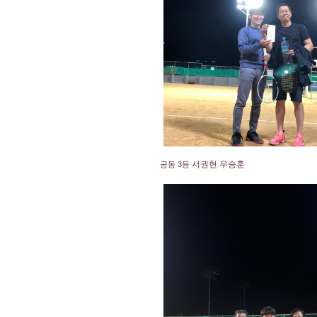
서권현 우승훈
공동 3등