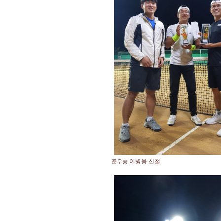
이병용 신철
준우승