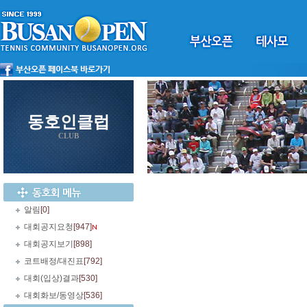
동호인클럽
CLUB
알림
[0]
대회공지요청
[947]
대회공지보기
[898]
코트배정/대진표
[792]
대회(입상)결과
[530]
대회화보/동영상
[536]