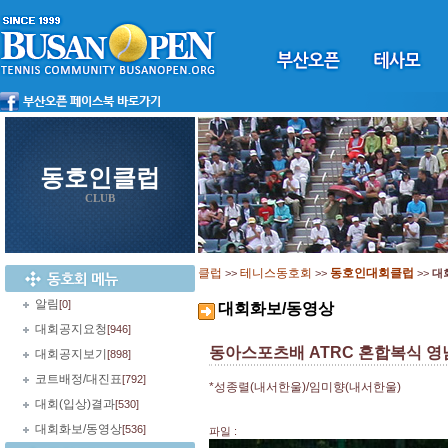
동호인클럽
CLUB
클럽
테니스동호회
동호인대회클럽
>>
>>
>>
대
알림
[0]
대회화보/동영상
대회공지요청
[946]
동아스포츠배 ATRC 혼합복식 
대회공지보기
[898]
코트배정/대진표
[792]
*성종렬(내서한울)/임미향(내서한울)
대회(입상)결과
[530]
대회화보/동영상
[536]
파일 :