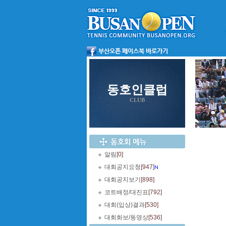
동호인클럽
CLUB
알림
[0]
대회공지요청
[947]
대회공지보기
[898]
코트배정/대진표
[792]
대회(입상)결과
[530]
대회화보/동영상
[536]