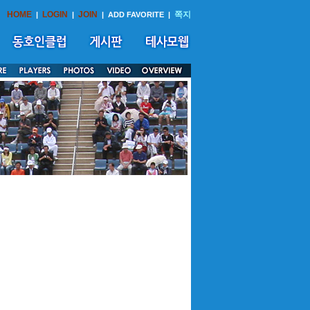
HOME
LOGIN
JOIN
쪽지
|
|
|
ADD FAVORITE
|