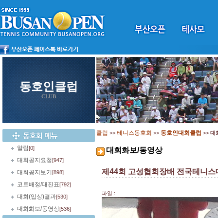
동호인클럽
CLUB
클럽
테니스동호회
동호인대회클럽
>>
>>
>>
대
알림
[0]
대회화보/동영상
대회공지요청
[947]
제44회 고성협회장배 전국테니스
대회공지보기
[898]
코트배정/대진표
[792]
파일 :
대회(입상)결과
[530]
대회화보/동영상
[536]