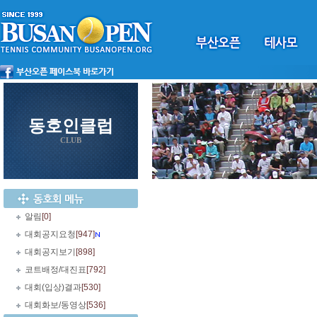
동호인클럽
CLUB
알림
[0]
대회공지요청
[947]
대회공지보기
[898]
코트배정/대진표
[792]
대회(입상)결과
[530]
대회화보/동영상
[536]