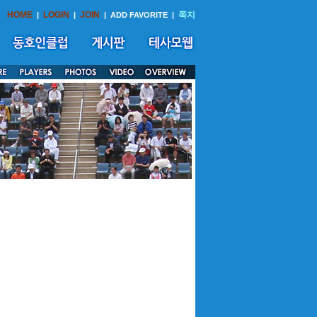
HOME
LOGIN
JOIN
쪽지
|
|
|
ADD FAVORITE
|