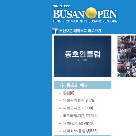
동호인클럽
CLUB
알림
[0]
대회공지요청
[947]
대회공지보기
[898]
코트배정/대진표
[792]
대회(입상)결과
[530]
대회화보/동영상
[536]