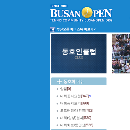
동호인클럽
CLUB
알림
[0]
대회공지요청
[947]
대회공지보기
[898]
코트배정/대진표
[792]
대회(입상)결과
[530]
대회화보/동영상
[536]