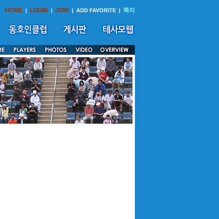
HOME
LOGIN
JOIN
쪽지
|
|
|
ADD FAVORITE
|