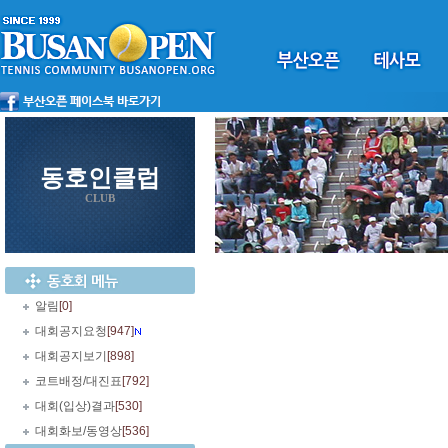
동호인클럽
CLUB
알림
[0]
대회공지요청
[947]
대회공지보기
[898]
코트배정/대진표
[792]
대회(입상)결과
[530]
대회화보/동영상
[536]