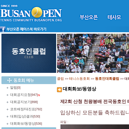
동호인클럽
CLUB
클럽
테니스동호회
동호인대회클럽
>>
>>
>>
대
알림
[0]
대회화보/동영상
대회공지요청
[947]
제2회 산청 천왕봉배 전국동호인
대회공지보기
[898]
코트배정/대진표
[792]
입상하신 모든분들 축하드립니다
대회(입상)결과
[530]
파일 :
대회화보/동영상
[536]