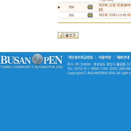
제2회 산청 천왕봉
▶
356
[0]
제2회 이테니스배 매
355