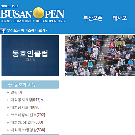
동호인클럽
CLUB
알림
[0]
대회공지요청
[947]
대회공지보기
[898]
코트배정/대진표
[792]
대회(입상)결과
[530]
대회화보/동영상
[536]