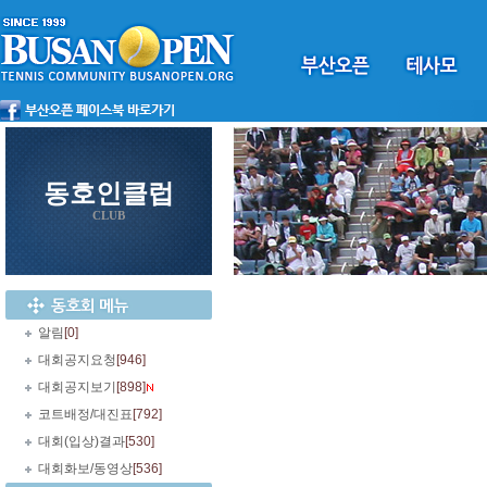
동호인클럽
CLUB
알림
[0]
대회공지요청
[946]
대회공지보기
[898]
코트배정/대진표
[792]
대회(입상)결과
[530]
대회화보/동영상
[536]