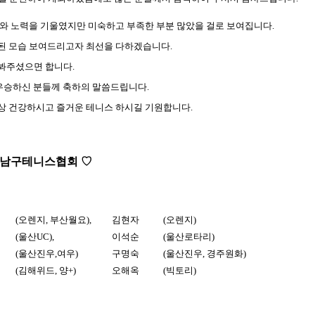
와 노력을 기울였지만 미숙하고 부족한 부분 많았을 걸로 보여집니다.
된 모습 보여드리고자 최선을 다하겠습니다.
봐주셨으면 합니다.
우승하신 분들께 축하의 말씀드립니다.
상 건강하시고 즐거운 테니스 하시길 기원합니다.
 남구테니스협회 ♡
(오렌지, 부산월요),
김현자
(오렌지)
(울산UC),
이석순
(울산로타리)
(울산진우,여우)
구명숙
(울산진우, 경주원화)
(김해위드, 양+)
오해옥
(빅토리)