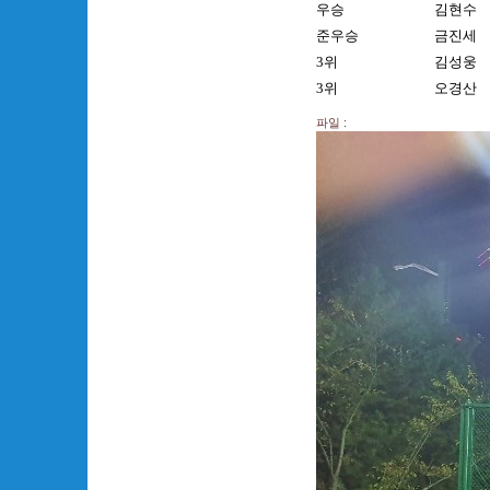
우승
김현수
준우승
금진세
3위
김성웅
3위
오경산
파일 :