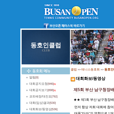
동호인클럽
CLUB
클럽
테니스동호회
동호인
>>
>>
알림
[0]
대회화보/동영상
대회공지요청
[946]
제5회 부산 남구청장
대회공지보기
[898]
코트배정/대진표
[792]
★★ 제5회 부산 남구청장배
대회(입상)결과
[530]
먼저 항상 저희 대회에 참
대회화보/동영상
[536]
태풍"타파"의 영향으로 1