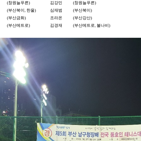
(창원늘푸른)
김강민
(창원늘푸른)
(부산북이, 한울)
심재범
(부산북이)
(부산금화)
조라온
(부산강산)
(부산메트로)
김경재
(부산메트로, 불나비)