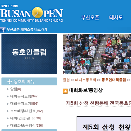
동호인클럽
CLUB
클럽
테니스동호회
동호인대회클럽
>>
>>
>
알림
[0]
대회화보/동영상
대회공지요청
[947]
제5회 산청 천왕봉배 전국동호
대회공지보기
[898]
코트배정/대진표
[792]
대회(입상)결과
[530]
대회화보/동영상
[536]