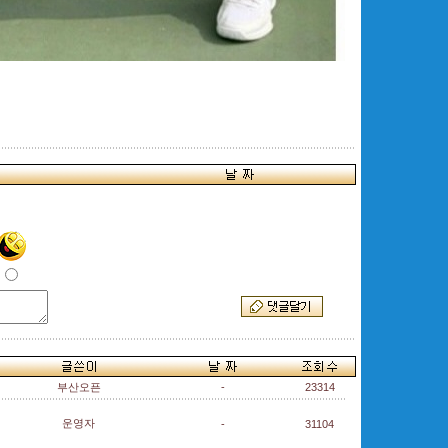
부산오픈
-
23314
운영자
-
31104