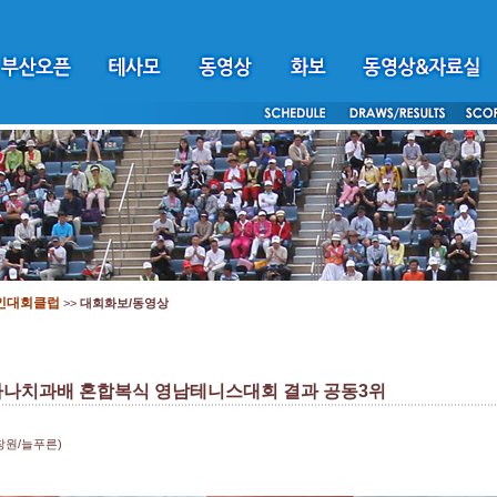
인대회클럽
>>
대회화보/동영상
ur 하나치과배 혼합복식 영남테니스대회 결과 공동3위
창원/늘푸른)