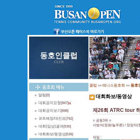
동호인클럽
CLUB
클럽
테니스동호회
동호
>>
>>
알림
[0]
대회화보/동영상
대회공지요청
[947]
제26회 ATRC to
대회공지보기
[898]
코트배정/대진표
[792]
○ 공동3위 ○
서범석(창원/늘푸른) / 정양자(
대회(입상)결과
[530]
대회화보/동영상
[536]
파일 :