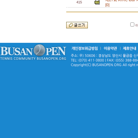
제27회 ATRC t
415
[0]