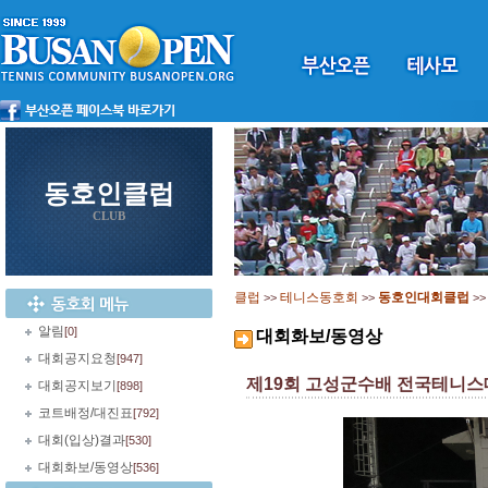
동호인클럽
CLUB
클럽
테니스동호회
동호인대회클럽
>>
>>
>
알림
[0]
대회화보/동영상
대회공지요청
[947]
제19회 고성군수배 전국테니
대회공지보기
[898]
코트배정/대진표
[792]
대회(입상)결과
[530]
대회화보/동영상
[536]