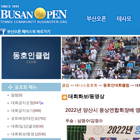
동호인클럽
CLUB
클럽
테니스동호회
동호인대회클럽
>>
>>
>>
대
알림
[0]
대회화보/동영상
대회공지요청
[947]
2022년 양산시 웅상연합회장배 
대회공지보기
[898]
코트배정/대진표
[792]
우승 : 심영수/김정수
대회(입상)결과
[530]
대회화보/동영상
[536]