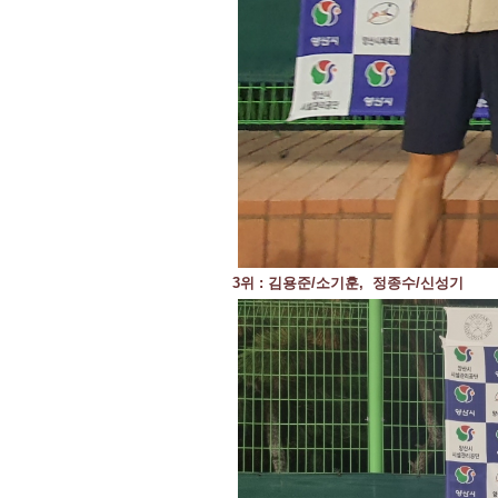
3위 : 김용준/소기훈, 정종수/신성기