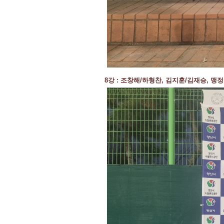
8강 : 조창해/하형찬, 김지훈/김재승, 맹