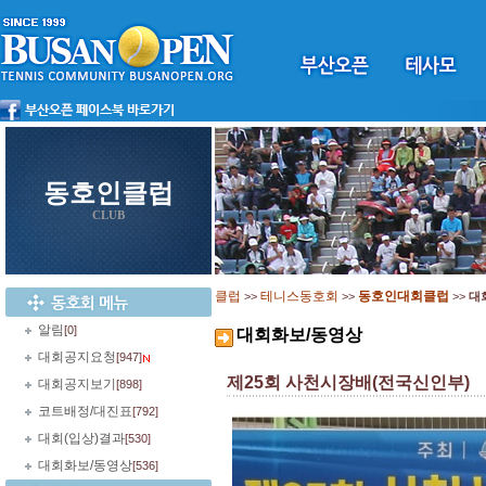
동호인클럽
CLUB
클럽
테니스동호회
동호인대회클럽
>>
>>
>>
대
알림
[0]
대회화보/동영상
대회공지요청
[947]
제25회 사천시장배(전국신인부)
대회공지보기
[898]
코트배정/대진표
[792]
대회(입상)결과
[530]
대회화보/동영상
[536]