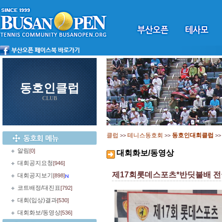
동호인클럽
CLUB
클럽
테니스동호회
동호인대회클럽
>>
>>
>
알림
[0]
대회화보/동영상
대회공지요청
[946]
제17회롯데스포츠*반딧불배 
대회공지보기
[898]
코트배정/대진표
[792]
대회(입상)결과
[530]
대회화보/동영상
[536]