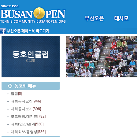
동호인클럽
CLUB
알림
[0]
대회공지요청
[946]
대회공지보기
[898]
코트배정/대진표
[792]
대회(입상)결과
[530]
대회화보/동영상
[536]