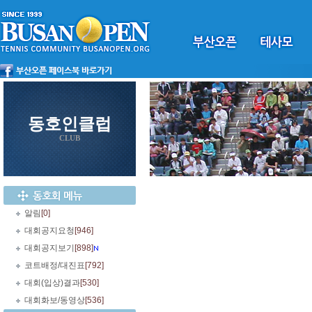
동호인클럽
CLUB
알림
[0]
대회공지요청
[946]
대회공지보기
[898]
코트배정/대진표
[792]
대회(입상)결과
[530]
대회화보/동영상
[536]