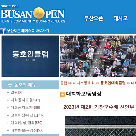
동호인클럽
CLUB
클럽
테니스동호회
동호인대회클럽
>>
>>
>>
대
알림
[0]
대회화보/동영상
대회공지요청
[947]
2023년 제2회 기장군수배 신인부
대회공지보기
[898]
코트배정/대진표
[792]
대회(입상)결과
[530]
대회화보/동영상
[536]