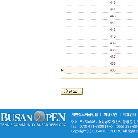
445
444
443
442
441
440
439
438
437
436
▶
435