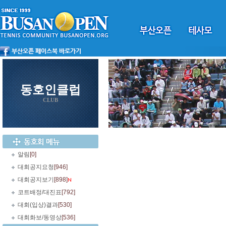
동호인클럽
CLUB
알림
[0]
대회공지요청
[946]
대회공지보기
[898]
코트배정/대진표
[792]
대회(입상)결과
[530]
대회화보/동영상
[536]