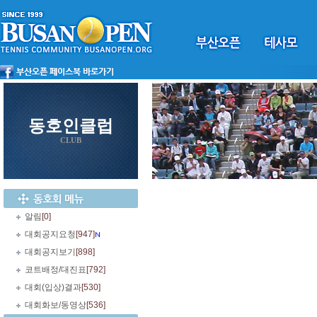
동호인클럽
CLUB
알림
[0]
대회공지요청
[947]
대회공지보기
[898]
코트배정/대진표
[792]
대회(입상)결과
[530]
대회화보/동영상
[536]