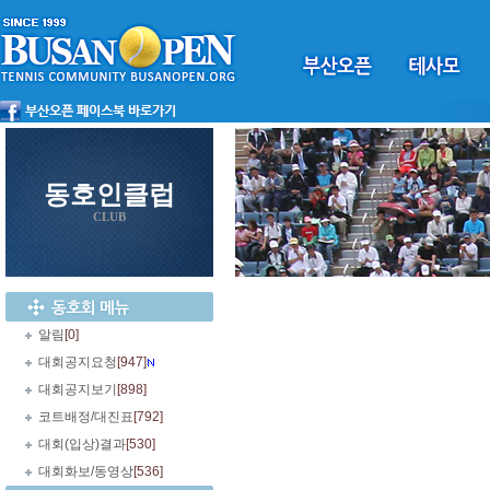
동호인클럽
CLUB
알림
[0]
대회공지요청
[947]
대회공지보기
[898]
코트배정/대진표
[792]
대회(입상)결과
[530]
대회화보/동영상
[536]