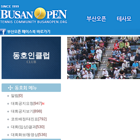
동호인클럽
CLUB
알림
[0]
대회공지요청
[947]
대회공지보기
[898]
코트배정/대진표
[792]
대회(입상)결과
[530]
대회화보/동영상
[536]