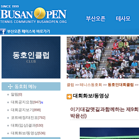
동호인클럽
CLUB
클럽
테니스동호회
동호인대회클럽
>>
>>
>
알림
[0]
대회화보/동영상
대회공지요청
[947]
이기대갈맷길과함께하는 제9회 
대회공지보기
[898]
박윤선)
코트배정/대진표
[792]
대회(입상)결과
[530]
대회화보/동영상
[536]