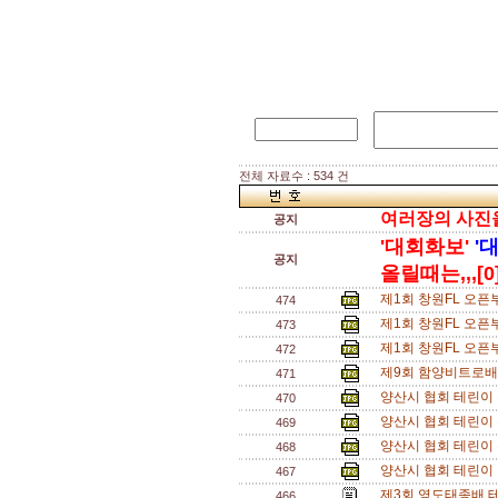
전체 자료수 : 534 건
여러장의 사진을 
공지
'대회화보'
'
공지
올릴때는,,,[0
제1회 창원FL 오픈부
474
제1회 창원FL 오픈
473
제1회 창원FL 오픈부
472
제9회 함양비트로배 
471
양산시 협회 테린이 
470
양산시 협회 테린이 
469
양산시 협회 테린이 
468
양산시 협회 테린이 
467
제3회 영도태종배 테
466