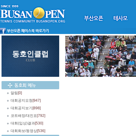
동호인클럽
CLUB
알림
[0]
대회공지요청
[947]
대회공지보기
[898]
코트배정/대진표
[792]
대회(입상)결과
[530]
대회화보/동영상
[536]