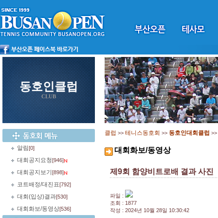
동호인클럽
CLUB
클럽
테니스동호회
동호인대회클럽
>>
>>
>
알림
[0]
대회화보/동영상
대회공지요청
[946]
제9회 함양비트로배 결과 사진
대회공지보기
[898]
코트배정/대진표
[792]
파일 :
대회(입상)결과
[530]
조회 : 1877
대회화보/동영상
[536]
작성 : 2024년 10월 28일 10:30:42