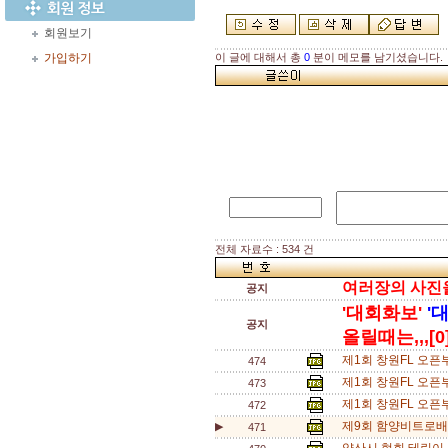
회원보기
가입하기
이 글에 대해서 총
0
분이 메모를 남기셨습니다.
전체 자료수 : 534 건
여러장의 사진을 
공지
'대회화보'
'
공지
올릴때는,,,[0
제1회 창원FL 오픈부
474
제1회 창원FL 오픈
473
제1회 창원FL 오픈부
472
제9회 함양비트로배 
▶
471