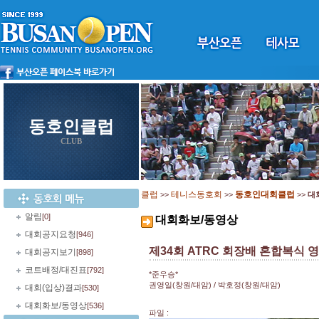
동호인클럽
CLUB
클럽
테니스동호회
동호인대회클럽
>>
>>
>>
대
알림
[0]
대회화보/동영상
대회공지요청
[946]
제34회 ATRC 회장배 혼합복식
대회공지보기
[898]
코트배정/대진표
[792]
*준우승*
권영일(창원/대암) / 박호정(창원/대암)
대회(입상)결과
[530]
대회화보/동영상
[536]
파일 :