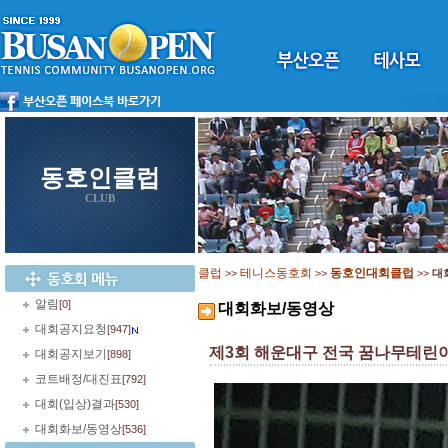
동호인클럽
CLUB
클럽
테니스동호회
동호인대회클럽
>>
>>
>>
대
알림
[0]
대회화보/동영상
대회공지요청
[947]
제3회 해운대구 전국 꿈나무테린
대회공지보기
[898]
코트배정/대진표
[792]
대회(입상)결과
[530]
대회화보/동영상
[536]