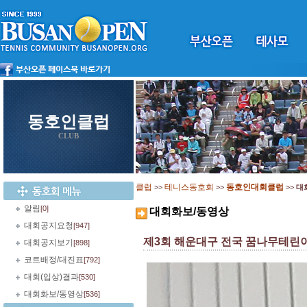
동호인클럽
CLUB
클럽
테니스동호회
동호인대회클럽
>>
>>
>>
대
알림
[0]
대회화보/동영상
대회공지요청
[947]
제3회 해운대구 전국 꿈나무테린
대회공지보기
[898]
코트배정/대진표
[792]
대회(입상)결과
[530]
대회화보/동영상
[536]