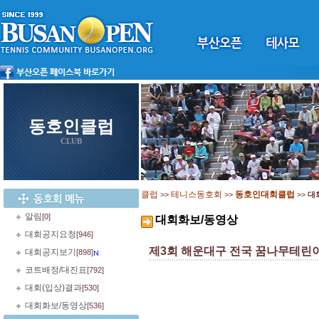
동호인클럽
CLUB
클럽
테니스동호회
동호인대회클럽
>>
>>
>>
대
알림
[0]
대회화보/동영상
대회공지요청
[946]
제3회 해운대구 전국 꿈나무테린
대회공지보기
[898]
코트배정/대진표
[792]
대회(입상)결과
[530]
대회화보/동영상
[536]