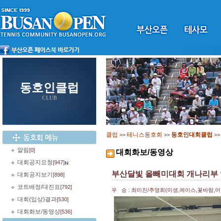
동호인클럽
CLUB
클럽
테니스동호회
동호인대회클럽
>>
>>
>
알림
[0]
대회화보/동영상
대회공지요청
[947]
부산달빛 올빼미대회 개나리부
대회공지보기
[898]
코트배정/대진표
[792]
우 승 : 최미진/추영희(미생,에이스,꽃바람,어텐
대회(입상)결과
[530]
대회화보/동영상
[536]