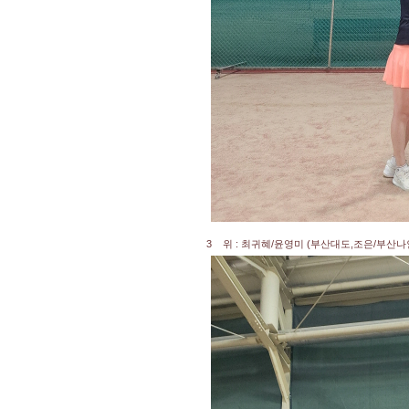
3 위 : 최귀혜/윤영미 (부산대도,조은/부산나