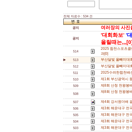
전체 자료수 : 534 건
여러장의 사진을 
공지
'대회화보'
'
공지
올릴때는,,,[0
2025 합천스포츠
514
과[0]
부산달빛 올빼미대회
▶
513
부산달빛 올빼미대회
512
2025수려한합천배
511
제1회 부산광역시 동호
510
제8회 산청 천왕봉
509
제8회 산청 천왕봉배
508
제4회 강서원더배 결
507
제3회 해운대구 전
506
제3회 해운대구 전
505
제3회 해운대구 전
504
제3회 해운대구 전
503