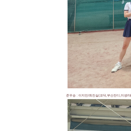
준우승 : 이지민/최진실(코닥,부산잔디,미생/대