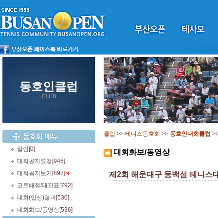
동호인클럽
CLUB
클럽
>>
테니스동호회
>>
동호인대회클럽
>
알림
[0]
대회화보/동영상
대회공지요청
[946]
대회공지보기
[898]
제2회 해운대구 동백섬 테니스
코트배정/대진표
[792]
대회(입상)결과
[530]
대회화보/동영상
[536]