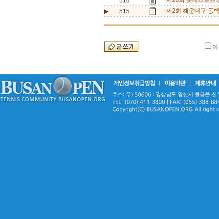
제20회 롯데스포츠.
516
제2회 해운대구 동백
▶
515
이