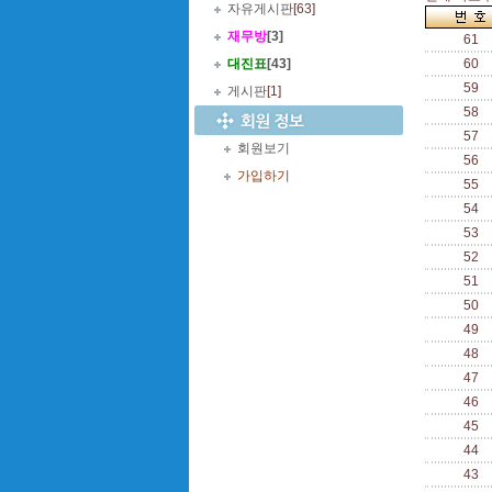
자유게시판
[63]
재무방
[3]
61
대진표
[43]
60
59
게시판
[1]
58
57
회원보기
56
가입하기
55
54
53
52
51
50
49
48
47
46
45
44
43