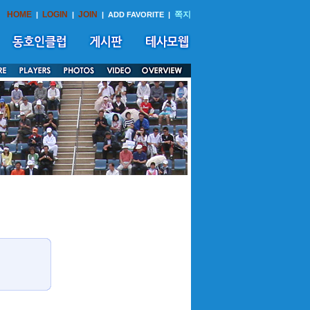
HOME
LOGIN
JOIN
쪽지
|
|
|
ADD FAVORITE
|