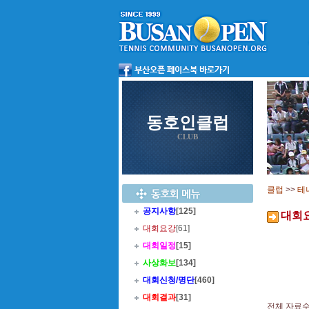
동호인클럽
CLUB
클럽
>>
테
공지사항
[125]
대회
대회요강
[61]
대회일정
[15]
사상화보
[134]
대회신청/명단
[460]
대회결과
[31]
전체 자료수 