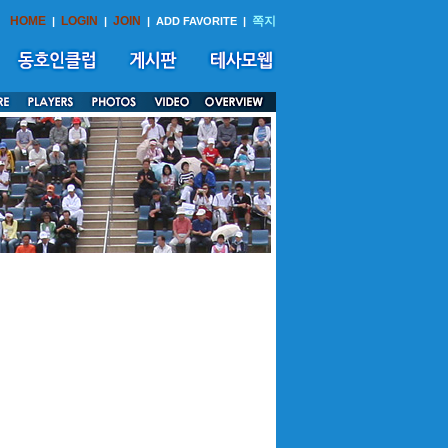
HOME
LOGIN
JOIN
쪽지
|
|
|
ADD FAVORITE
|