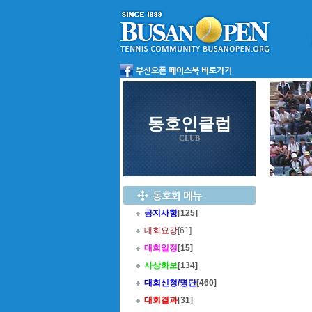
동호인클럽
CLUB
공지사항
[125]
대회요강
[61]
대회일정
[15]
사상화보
[134]
대회신청/명단
[460]
대회결과
[31]