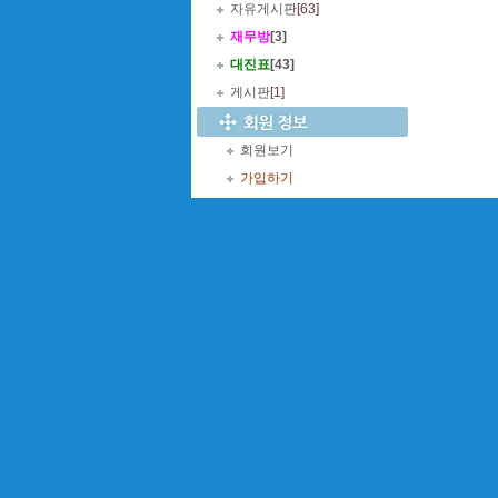
자유게시판
[63]
재무방
[3]
대진표
[43]
게시판
[1]
회원보기
가입하기