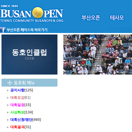
동호인클럽
CLUB
공지사항
[125]
대회요강
[61]
대회일정
[15]
사상화보
[134]
대회신청/명단
[460]
대회결과
[31]