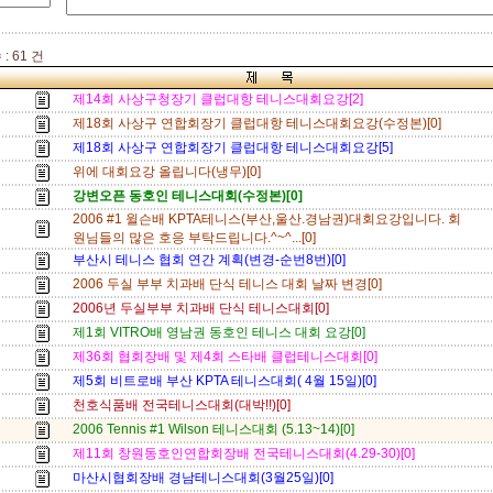
: 61 건
제14회 사상구청장기 클럽대항 테니스대회요강[2]
제18회 사상구 연합회장기 클럽대항 테니스대회요강(수정본)[0]
제18회 사상구 연합회장기 클럽대항 테니스대회요강[5]
위에 대회요강 올립니다(냉무)[0]
강변오픈 동호인 테니스대회(수정본)[0]
2006 #1 윌슨배 KPTA테니스(부산,울산.경남권)대회요강입니다. 회
원님들의 많은 호응 부탁드립니다.^~^...[0]
부산시 테니스 협회 연간 계획(변경-순번8번)[0]
2006 두실 부부 치과배 단식 테니스 대회 날짜 변경[0]
2006년 두실부부 치과배 단식 테니스대회[0]
제1회 VITRO배 영남권 동호인 테니스 대회 요강[0]
제36회 협회장배 및 제4회 스타배 클럽테니스대회[0]
제5회 비트로배 부산 KPTA 테니스대회( 4월 15일)[0]
천호식품배 전국테니스대회(대박!!)[0]
2006 Tennis #1 Wilson 테니스대회 (5.13~14)[0]
제11회 창원동호인연합회장배 전국테니스대회(4.29-30)[0]
마산시협회장배 경남테니스대회(3월25일)[0]