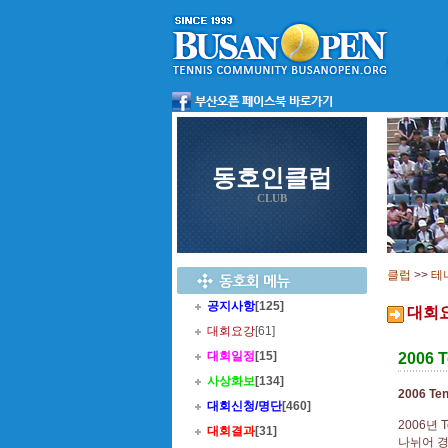
동호인클럽
CLUB
클럽
>>
테
공지사항
[125]
대회
대회요강
[61]
대회일정
[15]
2006 
사상화보
[134]
2006 Te
대회신청/명단
[460]
2006년 
대회결과
[31]
나뉘어 