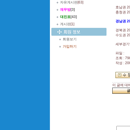
자유게시판
[63]
호남권 20
재무방
[3]
충청권 2
대진표
[43]
경남권 2
게시판
[1]
경북권 2
수도권 2
회원보기
세부경기
가입하기
파일 :
조회 : 79
작성 : 20
이 글에 대