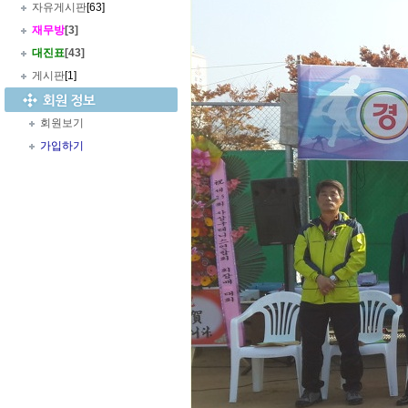
자유게시판
[63]
재무방
[3]
대진표
[43]
게시판
[1]
회원보기
가입하기