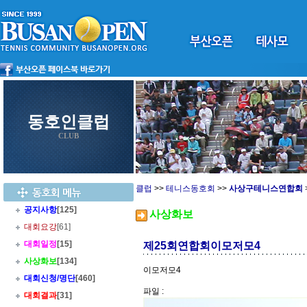
동호인클럽
CLUB
클럽
>>
테니스동호회
>>
사상구테니스연합회
공지사항
[125]
사상화보
대회요강
[61]
대회일정
[15]
제25회연합회이모저모4
사상화보
[134]
이모저모4
대회신청/명단
[460]
파일 :
대회결과
[31]