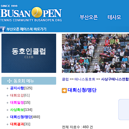
동호인클럽
CLUB
클럽
>>
테니스동호회
>>
사상구테니스연합
공지사항
[125]
대회신청/명단
대회요강
[61]
대회일정
[15]
사상화보
[134]
대회신청/명단
[460]
대회결과
[31]
전체 자료수 : 460 건