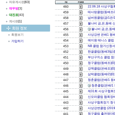
자유게시판
[63]
22.06.18 사상구
460
재무방
[3]
테사랑클럽(동배조/2
459
대진표
[43]
넘버원클럽(금/1은/1
458
게시판
[1]
불나비 금,은,동배 신
457
불나비 금,은,동배
456
회원보기
사상강변 은배1 동배
455
에이원 테니스 클럽 
454
가입하기
NB 클럽 참가신청서 
453
한결클럽(동배3팀)
452
부산구치소 클럽 참
451
청구클럽(동배조)[0
450
강맥클럽(은배조)[0
449
삼락클럽(동배/2)[0
448
청춘클럽(은배/1 동배/
447
청춘클럽(은배/1 동
446
제31회 사상구협회
445
신모라클럽 협회장배 
444
사상구협회장기 청구
443
사상강변클럽 (201
442
청구클럽 출전명단[
441