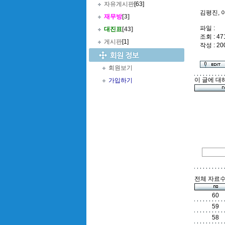
자유게시판
[63]
김평진, 
재무방
[3]
파일 :
대진표
[43]
조회 : 47
게시판
[1]
작성 : 20
회원보기
이 글에 대
가입하기
전체 자료수 
60
59
58