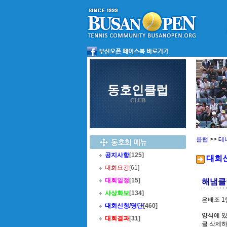
동호인클럽
CLUB
클럽
>>
테
공지사항
[125]
대회
대회요강
[61]
대회일정
[15]
해냄클
사상화보
[134]
은배조 1
대회신청/명단
[460]
양식에 
대회결과
[31]
글 삭제하