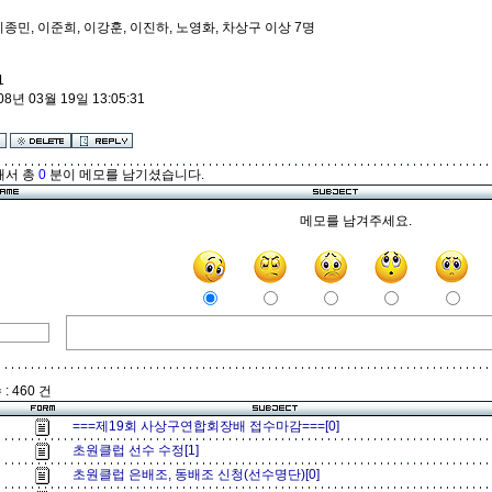
이종민, 이준희, 이강훈, 이진하, 노영화, 차상구 이상 7명
1
08년 03월 19일 13:05:31
해서 총
0
분이 메모를 남기셨습니다.
메모를 남겨주세요.
: 460 건
===제19회 사상구연합회장배 접수마감===[0]
초원클럽 선수 수정[1]
초원클럽 은배조, 동배조 신청(선수명단)[0]