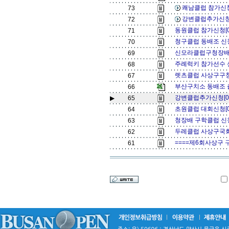
쾌남클럽 참가신청
73
강변클럽추가신청
72
동원클럽 참가신청[
71
청구클럽 동배조 신청
70
신모라클럽구청장배
69
주례럭키 참가선수 
68
렛츠클럽 사상구구청
67
부산구치소 동배조 츨
66
강변클럽추가신청[0
▶
65
초원클럽 대회신청[
64
청장배 구학클럽 신
63
두레클럽 사상구국회
62
====제6회사상구 
61