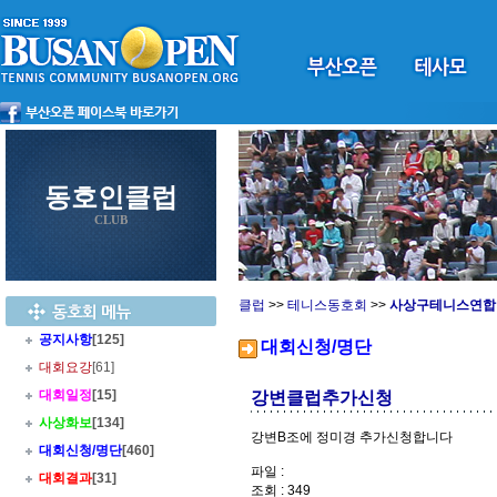
동호인클럽
CLUB
클럽
>>
테니스동호회
>>
사상구테니스연합
공지사항
[125]
대회신청/명단
대회요강
[61]
대회일정
[15]
강변클럽추가신청
사상화보
[134]
강변B조에 정미경 추가신청합니다
대회신청/명단
[460]
파일 :
대회결과
[31]
조회 : 349