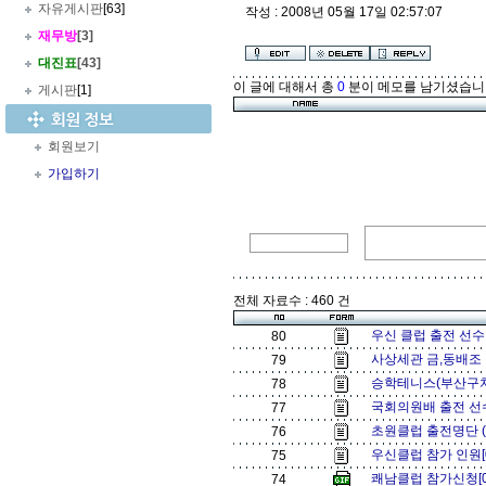
자유게시판
[63]
작성 : 2008년 05월 17일 02:57:07
재무방
[3]
대진표
[43]
이 글에 대해서 총
0
분이 메모를 남기셨습니
게시판
[1]
회원보기
가입하기
전체 자료수 : 460 건
우신 클럽 출전 선수
80
사상세관 금,동배조
79
승학테니스(부산구치
78
국회의원배 출전 선수
77
초원클럽 출전명단 (
76
우신클럽 참가 인원[
75
쾌남클럽 참가신청[
74