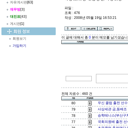
자유게시판
[63]
파일 :
재무방
[3]
조회 : 476
대진표
[43]
작성 : 2008년 05월 19일 16:53:21
게시판
[1]
이 글에 대해서 총
0
분이 메모를 남기셨습니
회원보기
가입하기
전체 자료수 : 460 건
우신 클럽 출전 선수
80
사상세관 금,동배조
79
승학테니스(부산구치
78
국회의원배 출전 선수
77