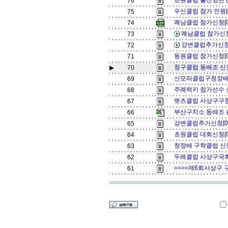
초원클럽 출전명단 (
76
우신클럽 참가 인원[
75
쾌남클럽 참가신청[
74
쾌남클럽 참가신청
73
강변클럽추가신청
72
동원클럽 참가신청[
71
청구클럽 동배조 신청
▶
70
신모라클럽구청장배
69
주례럭키 참가선수 
68
렛츠클럽 사상구구청
67
부산구치소 동배조 츨
66
강변클럽추가신청[0
65
초원클럽 대회신청[
64
청장배 구학클럽 신
63
두레클럽 사상구국회
62
====제6회사상구 
61