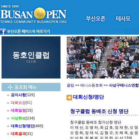
동호인클럽
CLUB
클럽
>>
테니스동호회
>>
사상구테니스연합
공지사항
[125]
대회신청/명단
대회요강
[61]
대회일정
[15]
청구클럽 동배조 신청 명단
사상화보
[134]
청구클럽 동배조 참가신청 명단
대회신청/명단
[460]
이 재 선, 오 병 하, 최 갑 호, 정 재 한, 오 영
오 창 희, 정 재 석, 김 형 규, 조 해 옥, 송 영
대회결과
[31]
이 상 화, 최 봉 제, 김 정 한. 이 상 13명