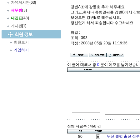
자유게시판
[63]
강변A조에 강동호 추가 해주세요.
재무방
[3]
그리고,혹시나 류병열씨를 강변B에서 강
보셨으면 강변B로 해주십시요.
대진표
[43]
정신없게 해서 죄송합니다.수고하세요
게시판
[1]
파일 :
조회 : 393
회원보기
작성 : 2008년 05월 20일 11:19:36
가입하기
이 글에 대해서 총
0
분이 메모를 남기셨습니
전체 자료수 : 460 건
우신 클럽 출전 선수
80