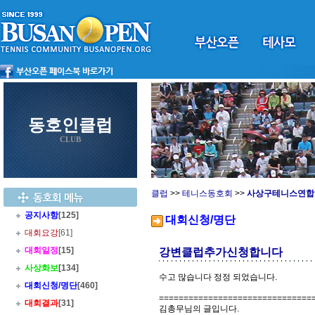
동호인클럽
CLUB
클럽
>>
테니스동호회
>>
사상구테니스연합
공지사항
[125]
대회신청/명단
대회요강
[61]
대회일정
[15]
강변클럽추가신청합니다
사상화보
[134]
수고 많습니다 정정 되었습니다.
대회신청/명단
[460]
===============================
대회결과
[31]
김총무님의 글입니다.