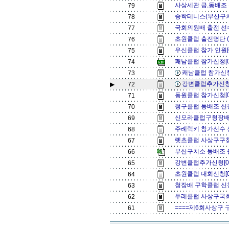
사상세관 금,동배조
79
승학테니스(부산구치
78
국회의원배 출전 선수
77
초원클럽 출전명단 (
76
우신클럽 참가 인원[
75
쾌남클럽 참가신청[
74
쾌남클럽 참가신청
73
강변클럽추가신청
▶
72
동원클럽 참가신청[
71
청구클럽 동배조 신청
70
신모라클럽구청장배
69
주례럭키 참가선수 
68
렛츠클럽 사상구구청
67
부산구치소 동배조 츨
66
강변클럽추가신청[0
65
초원클럽 대회신청[
64
청장배 구학클럽 신
63
두레클럽 사상구국회
62
====제6회사상구 
61