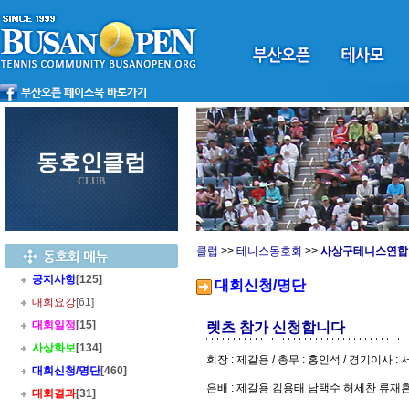
동호인클럽
CLUB
클럽
>>
테니스동호회
>>
사상구테니스연합
공지사항
[125]
대회신청/명단
대회요강
[61]
대회일정
[15]
렛츠 참가 신청합니다
사상화보
[134]
회장 : 제갈용 / 총무 : 홍인석 / 경기이사 :
대회신청/명단
[460]
은배 : 제갈용 김용태 남택수 허세찬 류재
대회결과
[31]