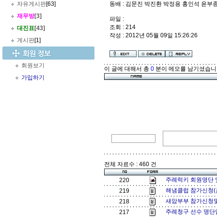
자유게시판
[63]
동배 : 김문진 박진환 박정용 홍인석 윤부
재무방
[3]
파일 :
조회 : 214
대진표
[43]
작성 : 2012년 05월 09일 15:26:26
게시판
[1]
회원보기
이 글에 대해서 총
0
분이 메모를 남기셨습니
가입하기
전체 자료수 : 460 건
주례럭키 회원명단 및 
220
해냄클럽 참가신청(금
219
새암부부 참가신청및
218
주례청구 선수 명단
217