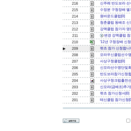
신주례 반도보라 선
216
수정분 구청장배 엘
215
원바운드클럽[0]
214
청춘클럽 동배조 신
213
강맥클럽 참가자 명단
212
변경 강맥클럽 참
211
'12년 구청장배 신
210
렛츠 참가 신청합니다
▶
209
모라우신클럽선수명
208
사상구청클럽[0]
207
신모라선수명단및회
206
반도보라참가신청합
205
사상구청크럽출전선
204
신모라(금배조)추가[
203
렛츠 참가신청서[0]
202
테신클럽 참가신청[
201